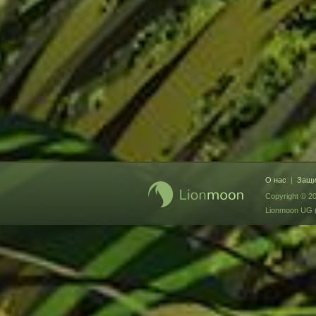
О нас
|
Защи
Copyright © 2
Lionmoon UG (