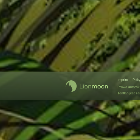
Imprint
|
Poli
Prawa autorsk
Tentlan jest 