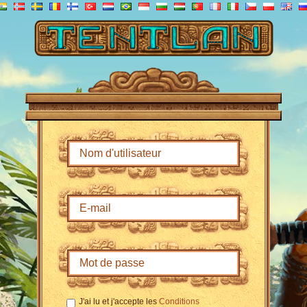
J'ai lu et j'accepte les
Conditions