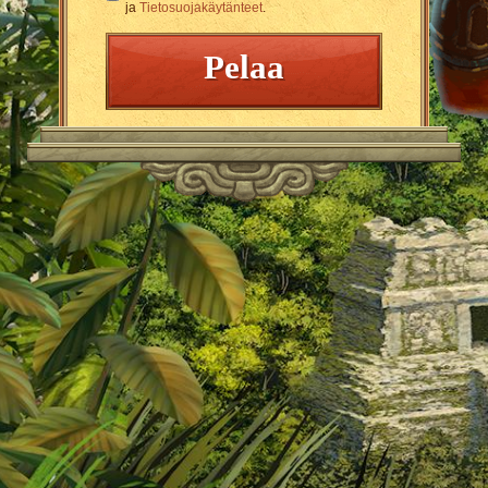
ja
Tietosuojakäytänteet
.