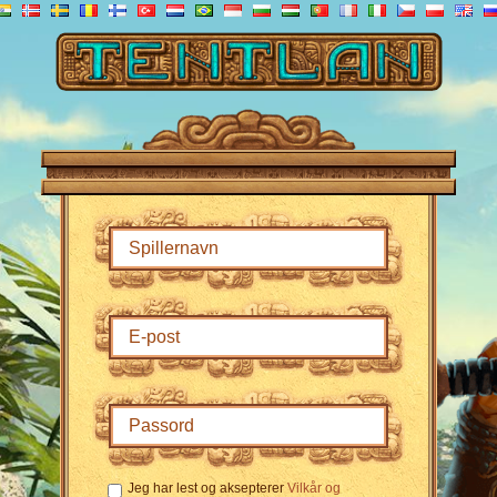
Jeg har lest og aksepterer
Vilkår og