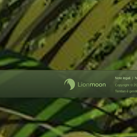
Note legali
|
N
Copyright © 20
Tentlan è gest