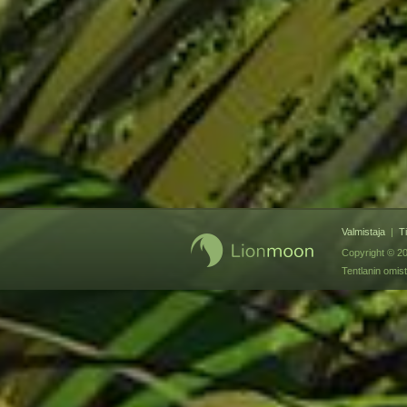
Valmistaja
|
T
Copyright © 20
Tentlanin omis