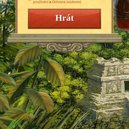
používání
a
Ochrana soukromí
.