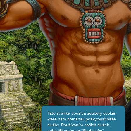
Tato stránka používá soubory cookie,
které nám pomáhají poskytovat naše
služby. Používáním našich služeb,
nebo kliknutím na "Souhlasím",